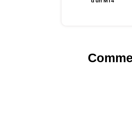
d'un MT4
Commen