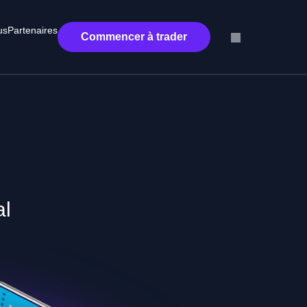
us
Partenaires
Commencer à trader
al