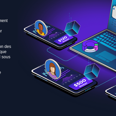
ment
ur
on des
 que
l sous
e