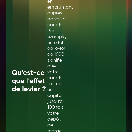
en
empruntant
auprès
de votre
courtier.
Par
exemple,
un effet
de levier
de 1:100
signifie
que
Qu’est-ce
votre
courtier
que l’effet
fournit
de levier ?
un
capital
jusqu’à
100 fois
votre
dépôt
de
marge.