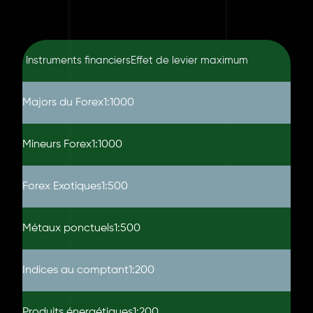
Instruments financiers
Effet de levier maximum
Majors du Forex
1:1000
Mineurs Forex
1:1000
Forex Exotiques
1:500
Métaux ponctuels
1:500
Indices au comptant
1:200
Produits énergétiques
1:200