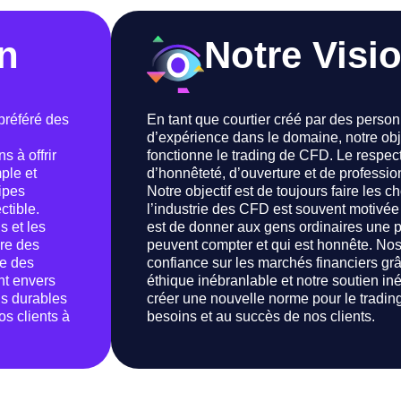
n
Notre Visi
préféré des
En tant que courtier créé par des pers
d’expérience dans le domaine, notre obje
 à offrir
fonctionne le trading de CFD. Le respec
ple et
d’honnêteté, d’ouverture et de professio
cipes
Notre objectif est de toujours faire les
ctible.
l’industrie des CFD est souvent motivée 
s et les
est de donner aux gens ordinaires une pl
dre des
peuvent compter et qui est honnête. Nos
e des
confiance sur les marchés financiers gr
nt envers
éthique inébranlable et notre soutien iné
ns durables
créer une nouvelle norme pour le tradin
os clients à
besoins et au succès de nos clients.