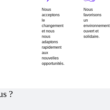
Nous
Nous
acceptons
favorisons
le
un
changement
environnement
et nous
ouvert et
nous
solidaire.
adaptons
rapidement
aux
nouvelles
opportunités.
us ?