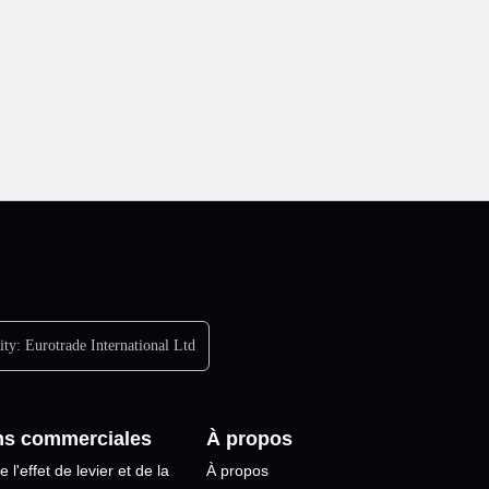
Pool 
Accédez
Nous vo
ity:
Eurotrade International Ltd
ns commerciales
À propos
e l'effet de levier et de la
À propos