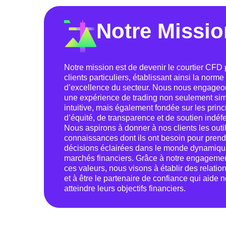
Notre Missio
Notre mission est de devenir le courtier CFD 
clients particuliers, établissant ainsi la norme
d’excellence du secteur. Nous nous engageons
une expérience de trading non seulement sim
intuitive, mais également fondée sur les prin
d’équité, de transparence et de soutien indéfe
Nous aspirons à donner à nos clients les outil
connaissances dont ils ont besoin pour pren
décisions éclairées dans le monde dynamiqu
marchés financiers. Grâce à notre engageme
ces valeurs, nous visons à établir des relatio
et à être le partenaire de confiance qui aide n
atteindre leurs objectifs financiers.