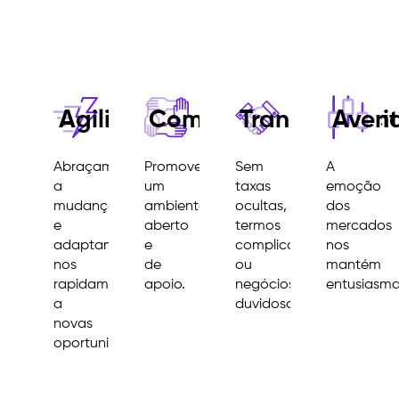
Agilidade
Comunidade
Transparênci
Avent
Abraçamos
Promovemos
Sem
A
a
um
taxas
emoção
mudança
ambiente
ocultas,
dos
e
aberto
termos
mercados
adaptamo-
e
complicados
nos
nos
de
ou
mantém
rapidamente
apoio.
negócios
entusiasm
a
duvidosos.
novas
oportunidades.