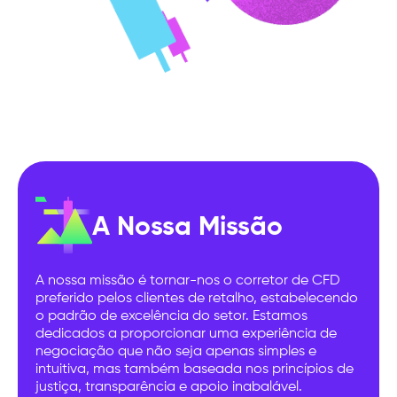
A Nossa Missão
A nossa missão é tornar-nos o corretor de CFD
preferido pelos clientes de retalho, estabelecendo
o padrão de excelência do setor. Estamos
dedicados a proporcionar uma experiência de
negociação que não seja apenas simples e
intuitiva, mas também baseada nos princípios de
justiça, transparência e apoio inabalável.