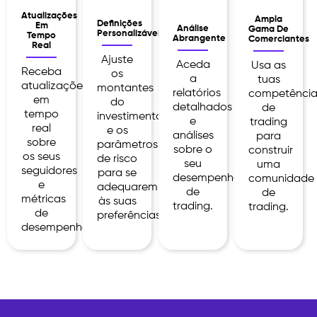
Atualizações
Ampla
Definições
Em
Análise
Gama De
Personalizáveis
Tempo
Abrangente
Comerciantes
Real
Ajuste
Aceda
Usa as
Receba
os
a
tuas
atualizações
montantes
relatórios
competência
em
do
detalhados
de
tempo
investimento
e
trading
real
e os
análises
para
sobre
parâmetros
sobre o
construir
os seus
de risco
seu
uma
seguidores
para se
desempenho
comunidade
e
adequarem
de
de
métricas
às suas
trading.
trading.
de
preferências.
desempenho.