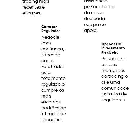
assistência
trading mais
personalizada
recentes e
da nossa
eficazes.
dedicada
equipa de
Corretor
apoio.
Regulado:
Negocie
com
Opções De
Investimento
confiança,
Flexíveis:
sabendo
Personalize
que o
os seus
Eurotrader
montantes
está
de trading e
totalmente
crie uma
regulado e
comunidade
cumpre os
lucrativa de
mais
seguidores
elevados
padrões de
integridade
financeira.