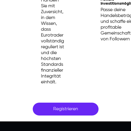
Handeln
Investitionsmögl
Sie mit
Passe deine
Zuversicht,
Handelsbeträ
in dem
und schaffe e
Wissen,
profitable
dass
Gemeinschaft
Eurotrader
von Followern
vollständig
reguliert ist
und die
höchsten
Standards
finanzieller
Integrität
einhält.
Registrieren