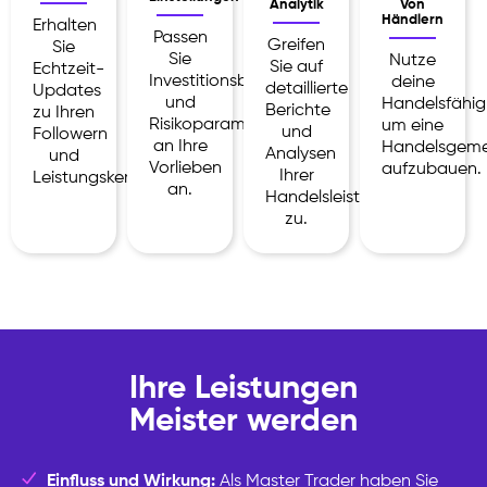
Analytik
Von
Händlern
Erhalten
Passen
Greifen
Sie
Sie
Nutze
Sie auf
Echtzeit-
Investitionsbeträge
deine
detaillierte
Updates
und
Handelsfähig
Berichte
zu Ihren
Risikoparameter
um eine
und
Followern
an Ihre
Handelsgeme
Analysen
und
Vorlieben
aufzubauen.
Ihrer
Leistungskennzahlen.
an.
Handelsleistung
zu.
Ihre Leistungen
Meister werden
Einfluss und Wirkung:
Als Master Trader haben Sie