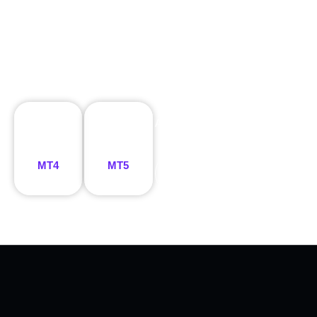
Available for both MT4 and MT5
MT4
MT5
Open Raw Spread
Account