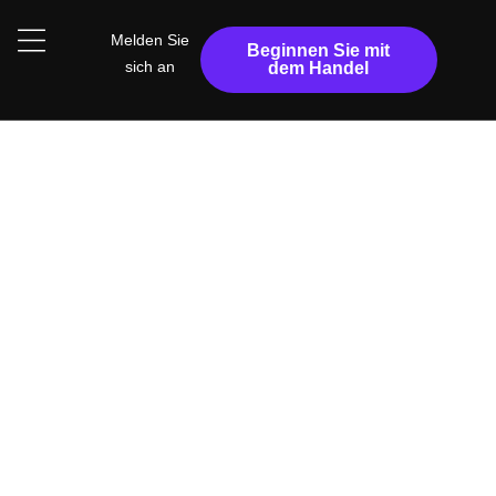
Melden Sie
Beginnen Sie mit
sich an
dem Handel
Roh Spread Konto
Präziser Handel mit
Minimale Kosten
Raw Spread Konto eröffnen