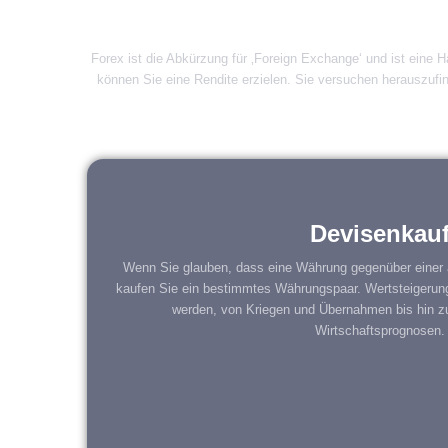
Forex ist die Abkürzung für ‚Foreign Exchange‘ und ist eine
können Sie eine Rendite erzielen. Sie versuchen herauszuf
Devisenkau
Wenn Sie glauben, dass eine Währung gegenüber einer 
kaufen Sie ein bestimmtes Währungspaar. Wertsteigerung
werden, von Kriegen und Übernahmen bis hin z
Wirtschaftsprognosen.