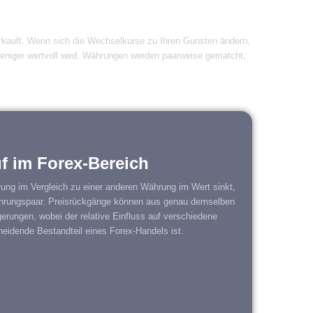
erkauft. Wenn sich die Wechselkurse zu Ihren Gunsten ändern,
eniger wertvoll wird. Währungen werden paarweise gematcht,
f im Forex-Bereich
ng im Vergleich zu einer anderen Währung im Wert sinkt,
hrungspaar. Preisrückgänge können aus genau demselben
gerungen, wobei der relative Einfluss auf verschiedene
eidende Bestandteil eines Forex-Handels ist.