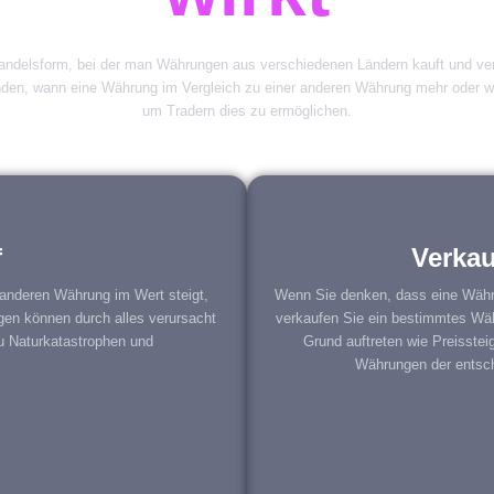
 Handelsform, bei der man Währungen aus verschiedenen Ländern kauft und v
inden, wann eine Währung im Vergleich zu einer anderen Währung mehr oder w
um Tradern dies zu ermöglichen.
f
Verkau
anderen Währung im Wert steigt,
Wenn Sie denken, dass eine Währu
en können durch alles verursacht
verkaufen Sie ein bestimmtes Wä
u Naturkatastrophen und
Grund auftreten wie Preisstei
Währungen der entsch