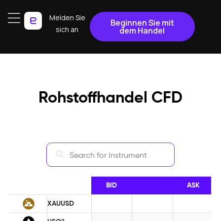
Melden Sie
Beginnen Sie mit
sich an
dem Handel
Rohstoffhandel CFD
NAME
BID
ASK
XAUUSD