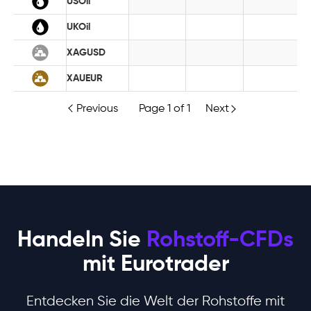
USOil
UKOil
XAGUSD
XAUEUR
Previous
Page
1
of
1
Next
Handeln Sie
Rohstoff-CFDs
mit Eurotrader
Entdecken Sie die Welt der Rohstoffe mit