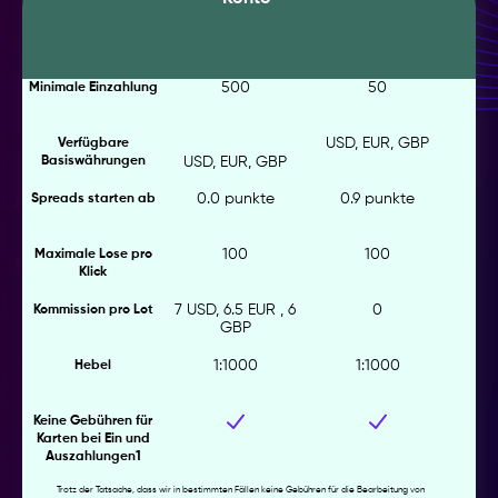
500
50
Minimale Einzahlung
USD, EUR, GBP
Verfügbare
Basiswährungen
USD, EUR, GBP
0.0 punkte
0.9 punkte
Spreads starten ab
100
100
Maximale Lose pro
Klick
7 USD, 6.5 EUR , 6
0
Kommission pro Lot
GBP
1:1000
1:1000
Hebel
Keine Gebühren für
Karten bei Ein und
Auszahlungen1
Trotz der Tatsache, dass wir in bestimmten Fällen keine Gebühren für die Bearbeitung von