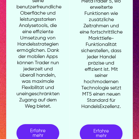
seine
MetaTrader 5, wo
benutzerfreundliche
erweiterte
Oberfläche und
Funktionen wie
leistungsstarken
zusätzliche
Analysetools, die
Zeitrahmen und
eine effiziente
eine fortschrittliche
Umsetzung von
Markttiefe-
Handelsstrategien
Funktionalität
ermöglichen. Dank
sicherstellen, dass
der mobilen Apps
jeder Handel
können Trader nun
präzise und
jederzeit und
effizient ist. Mit
überall handeln,
seiner
was maximale
hochmodernen
Flexibilität und
Technologie setzt
uneingeschränkten
MT5 einen neuen
Zugang auf dem
Standard für
Weg bietet.
HandelsExzellenz.
Erfahre
Erfahre
mehr
mehr