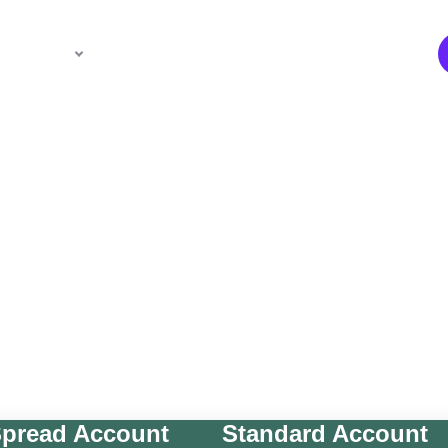
Login
Partner
Azienda
Tipi di Conto
Sperimenta il trading flessibile con i nostri livelli di conto.
 potenti tipi di account su misura per il tuo stile di tradin
pread Account
Standard Account