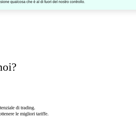
sione qualcosa che è al di fuori del nostro controllo.
Inizia a fare Trading
noi?
tenziale di trading.
ottenere le migliori tariffe
.