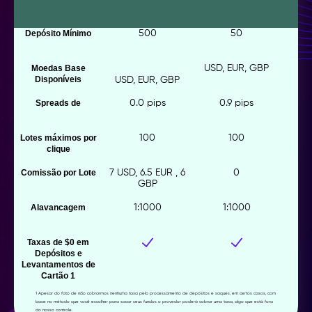
Depósito Mínimo
500
50
Moedas Base
USD, EUR, GBP
Disponíveis
USD, EUR, GBP
Spreads de
0.0 pips
0.9 pips
Lotes máximos por
100
100
clique
Comissão por Lote
7 USD, 6.5 EUR , 6
0
GBP
Alavancagem
1:1000
1:1000
Taxas de $0 em
Depósitos e
Levantamentos de
Cartão 1
1 Apesar do fato de não cobrarmos nenhuma taxa pelo processamento de depósitos e saques, em certos casos, com
base no método que você escolher para sacar seus fundos o provedor poderá cobrar uma taxa, algo que está fora
do nosso controle.