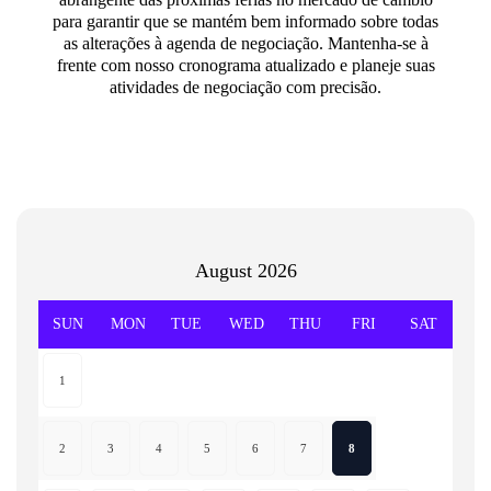
para garantir que se mantém bem informado sobre todas
as alterações à agenda de negociação. Mantenha-se à
frente com nosso cronograma atualizado e planeje suas
atividades de negociação com precisão.
August
2026
SUN
MON
TUE
WED
THU
FRI
SAT
1
2
3
4
5
6
7
8