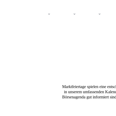
Märkte
Handel
Lernen
Un
Marktfeiertage spielen eine entsc
in unserem umfassenden Kalende
Börsenagenda gut informiert sind