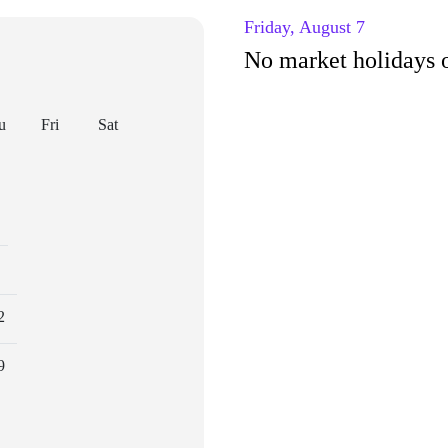
Friday, August 7
No market holidays o
u
Fri
Sat
2
9