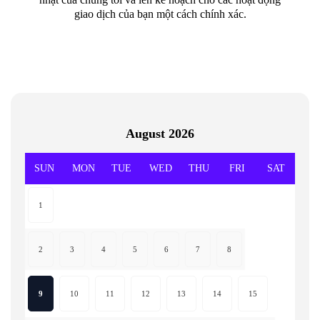
giao dịch của bạn một cách chính xác.
August
2026
SUN
MON
TUE
WED
THU
FRI
SAT
1
2
3
4
5
6
7
8
9
10
11
12
13
14
15