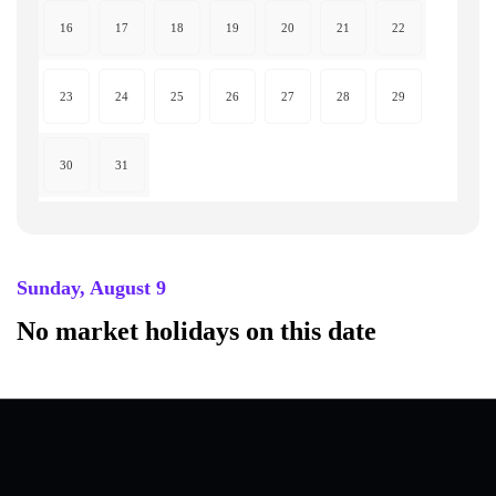
16
17
18
19
20
21
22
23
24
25
26
27
28
29
30
31
Sunday, August 9
No market holidays on this date