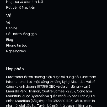
Nhạc cụ và cách trải bài
Rút tiền & Nạp tiền
Về
Về
Liên hệ
Câu hỏi thường gặp
Blog
Phòng tin tức
Nghề nghiệp
Hợp pháp
Eurotrader là tên thương hiệu được sử dụng bởi Eurotrade
International Ltd, một công ty đăng ký tại Mauritius với số
đăng ký kinh doanh 197389 GBC và địa chỉ đăng ký tại 3
Emerald Park, Trianon, Quatre Bornes 72257, Cộng hòa
Mauritius, được ủy quyền và quản lý bởi Ủy ban Dịch vụ Tài
chính Mauritius (Số giấy phép GB22201125) với tư cách là
nhà môi giới đầu tư. Tuyên bố miễn trừ trách nhiệm rủi ro.