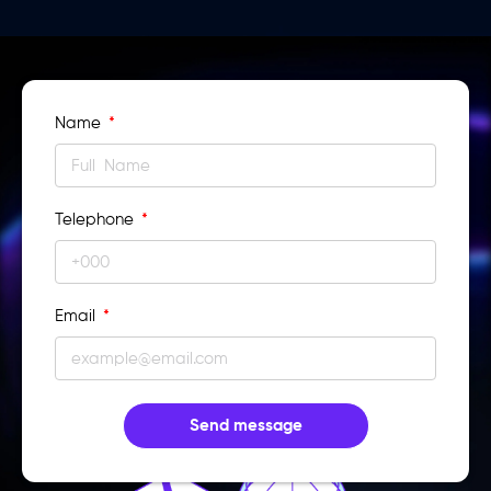
Name
Telephone
Email
Send message