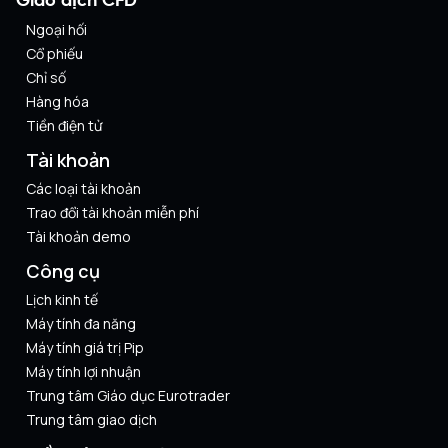
Giao dịch CFD
Ngoại hối
Cổ phiếu
Chỉ số
Hàng hóa
Tiền điện tử
Tài khoản
Các loại tài khoản
Trao đổi tài khoản miễn phí
Tài khoản demo
Công cụ
Lịch kinh tế
Máy tính đa năng
Máy tính giá trị Pip
Máy tính lợi nhuận
Trung tâm Giáo dục Eurotrader
Trung tâm giao dịch