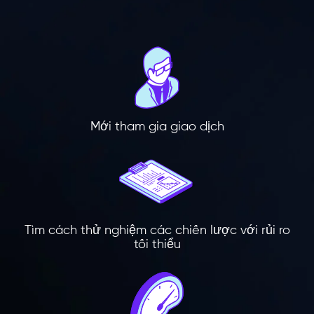
Mới tham gia giao dịch
Tìm cách thử nghiệm các chiến lược với rủi ro
tối thiểu