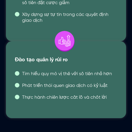
số tiền đặt cược giảm
Xây dựng sự tự tin trong các quyết định
giao dịch
Đào tạo quản lý rủi ro
Tìm hiểu quy mô vị thế với số tiền nhỏ hơn
Phát triển thói quen giao dịch có kỷ luật
Thực hành chiến lược cắt lỗ và chốt lời