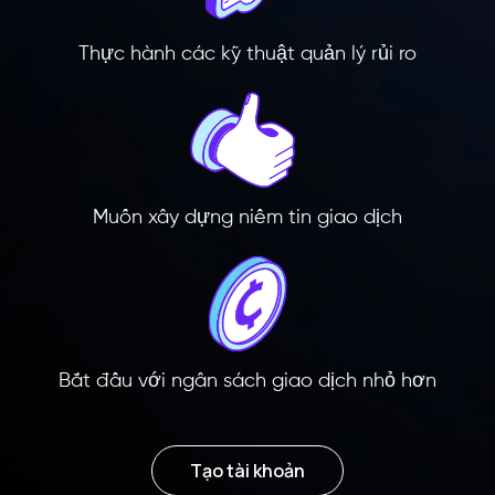
Thực hành các kỹ thuật quản lý rủi ro
Muốn xây dựng niềm tin giao dịch
Bắt đầu với ngân sách giao dịch nhỏ hơn
Tạo tài khoản