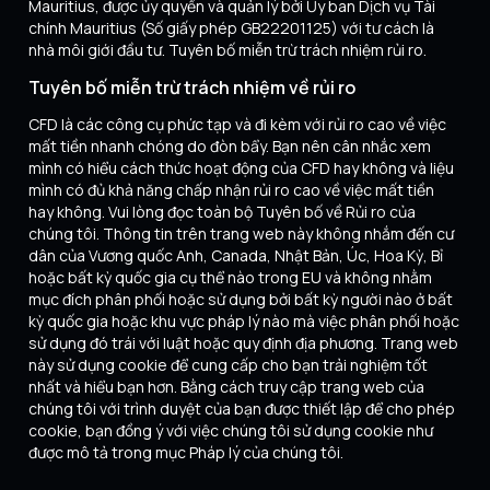
Mauritius, được ủy quyền và quản lý bởi Ủy ban Dịch vụ Tài
chính Mauritius (Số giấy phép GB22201125) với tư cách là
nhà môi giới đầu tư. Tuyên bố miễn trừ trách nhiệm rủi ro.
Tuyên bố miễn trừ trách nhiệm về rủi ro
CFD là các công cụ phức tạp và đi kèm với rủi ro cao về việc
mất tiền nhanh chóng do đòn bẩy. Bạn nên cân nhắc xem
mình có hiểu cách thức hoạt động của CFD hay không và liệu
mình có đủ khả năng chấp nhận rủi ro cao về việc mất tiền
hay không. Vui lòng đọc toàn bộ Tuyên bố về Rủi ro của
chúng tôi. Thông tin trên trang web này không nhắm đến cư
dân của Vương quốc Anh, Canada, Nhật Bản, Úc, Hoa Kỳ, Bỉ
hoặc bất kỳ quốc gia cụ thể nào trong EU và không nhằm
mục đích phân phối hoặc sử dụng bởi bất kỳ người nào ở bất
kỳ quốc gia hoặc khu vực pháp lý nào mà việc phân phối hoặc
sử dụng đó trái với luật hoặc quy định địa phương. Trang web
này sử dụng cookie để cung cấp cho bạn trải nghiệm tốt
nhất và hiểu bạn hơn. Bằng cách truy cập trang web của
chúng tôi với trình duyệt của bạn được thiết lập để cho phép
cookie, bạn đồng ý với việc chúng tôi sử dụng cookie như
được mô tả trong mục Pháp lý của chúng tôi.