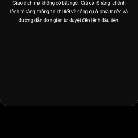
Giao dịch mà không có bất ngờ. Giá cả rõ ràng, chênh
lệch rõ ràng, thông tin chi tiết về công cụ ở phía trước và
đường dẫn đơn giản từ duyệt đến lệnh đầu tiên.