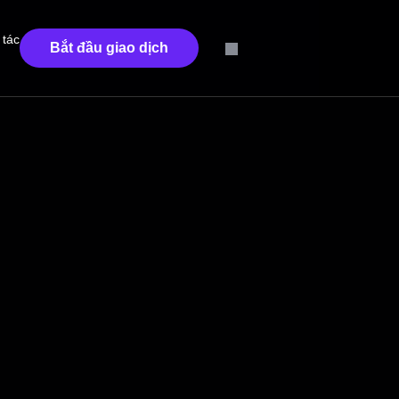
 tác
Bắt đầu giao dịch