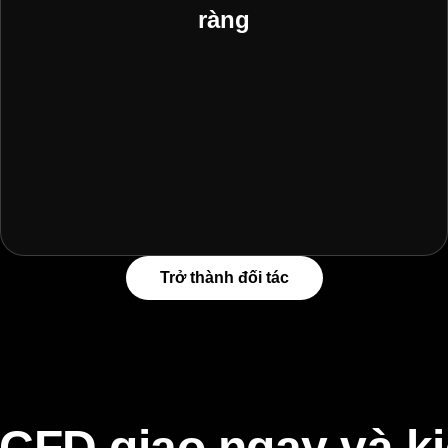
ràng
Trở thành đối tác
 CFD giao ngay và ki