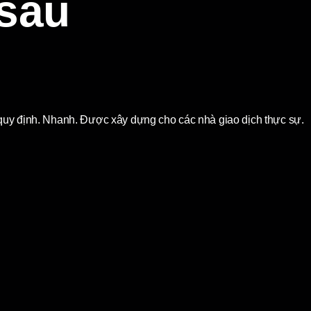
 sau
uy định. Nhanh. Được xây dựng cho các nhà giao dịch thực sự.