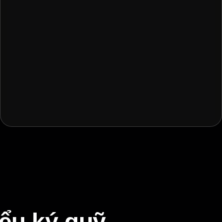
ểu ký quỹ.