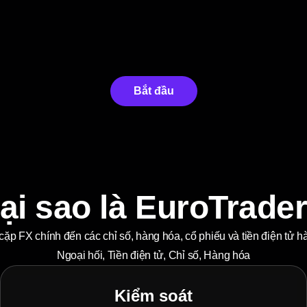
Bắt đầu
ại sao là EuroTrade
cặp FX chính đến các chỉ số, hàng hóa, cổ phiếu và tiền điện tử h
Ngoại hối, Tiền điện tử, Chỉ số, Hàng hóa
Kiểm soát