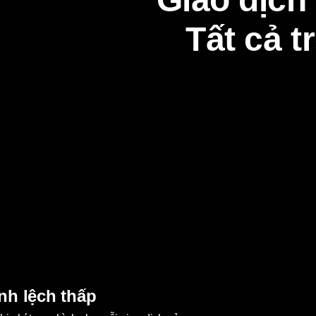
Tất cả 
nh lệch thấp