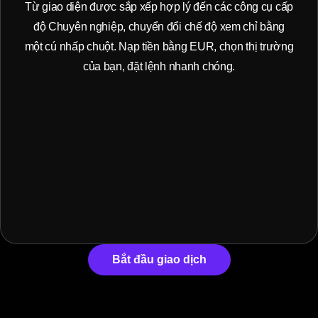
Từ giao diện được sắp xếp hợp lý đến các công cụ cấp
độ Chuyên nghiệp, chuyển đổi chế độ xem chỉ bằng
một cú nhấp chuột. Nạp tiền bằng EUR, chọn thị trường
của bạn, đặt lệnh nhanh chóng.
Bắt đầu giao dịch