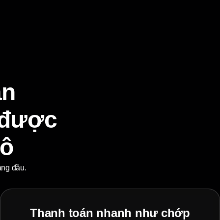
ạn
 được
mô
àng đầu.
Thanh toán nhanh như chớp