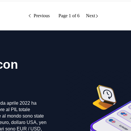
Previous
Page
1
of
6
Next
con
e da aprile 2022 ha
re al PIL totale
e al mondo sono state
 euro, dollaro USA, yen
lari sono EUR / USD,