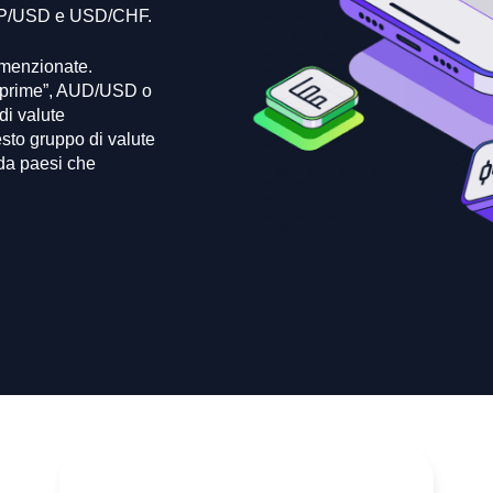
GBP/USD e USD/CHF.
 menzionate.
e prime”, AUD/USD o
i valute
to gruppo di valute
 da paesi che
Il nostro calcolatore tutto in uno ti aiuta a