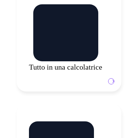
calcolare qualsiasi parametro relativo al tuo
trading, sia che si tratti del valore pip nella
valuta di base, del costo dello swap e del
margine richiesto per aprire un trade. Può
anche aiutarti a calcolare dove posizionare il
tuo take profit o stop loss a seconda di quanto
vuoi rischiare.
Tutto in una calcolatrice
Il nostro centro educativo è lì per aiutarti a
comprendere meglio il mercato dei CFD e,
insieme al nostro calendario economico su
misura, costituisce uno strumento prezioso per
ogni trader.