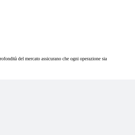
profondità del mercato assicurano che ogni operazione sia
Migli
Accedi
Ti coll