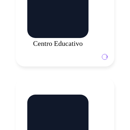
Centro Educativo
Abbiamo collaborato con Trading Central che
offre informazioni utili a ogni trader. Con una
newsletter giornaliera completa, un calendario
economico top of the class e una connettività a
MT4 e MT5 potenzierà le tue capacità di
trading e ottimizzerà le tue strategie di trading
attraverso una combinazione di analisi tecnica
fruibile, guida educativa e avvisi