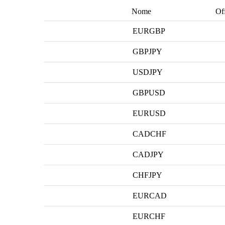
Nome
Of
EURGBP
GBPJPY
USDJPY
GBPUSD
EURUSD
CADCHF
CADJPY
CHFJPY
EURCAD
EURCHF