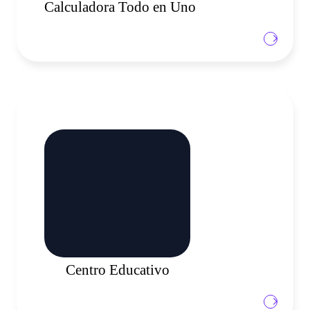
Calculadora Todo en Uno
Nuestro centro educativo está ahí para ayudarlo a
comprender mejor el mercado de CFD y, junto con
nuestro calendario económico personalizado, constituyen
una herramienta invaluable para todos los operadores.
Aprenda
Centro Educativo