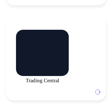
Nos hemos asociado con Trading Central que brinda
información útil a todos los operadores. Con un boletín
diario completo, un calendario económico de primer
nivel y conectividad con MT4 y MT5, potenciará sus
habilidades comerciales y optimizará sus estrategias
comerciales a través de una combinación de análisis
técnico procesable, orientación educativa y alertas
personalizables.
Trading
Trading Central