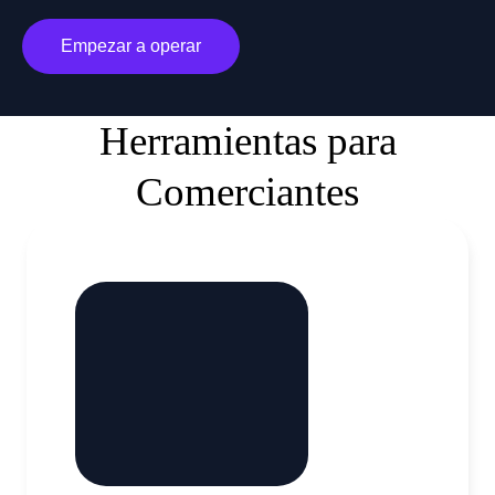
Empezar a operar
Herramientas para
Comerciantes
Nuestra calculadora todo en uno lo ayuda a calcular
cualquier parámetro relacionado con sus operaciones, ya
sea el valor del pip en su moneda base, el costo del swap
y el margen requerido para abrir una operación. Incluso
puede ayudarlo a calcular dónde colocar su take profit o
stop loss, dependiendo de cuánto quiera arriesgar.
Calcular