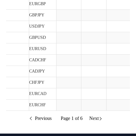
EURGBP
GBPJPY
USDJPY
GBPUSD
EURUSD
CADCHF
CADJPY
CHFJPY
EURCAD
EURCHF
Previous
Page
1
of
6
Next