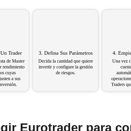
 Un Trader
3. Defina Sus Parámetros
4. Empi
ista de Master
Decida la cantidad que quiere
Una vez c
r rendimiento
invertir y configure la gestión
cuent
los cuyas
de riesgos.
automát
justen a sus
operacione
inversión.
Traders qu
gir Eurotrader para c