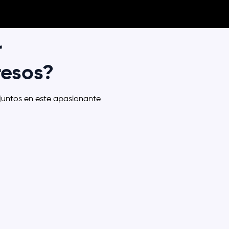
r
resos?
ntos en este apasionante