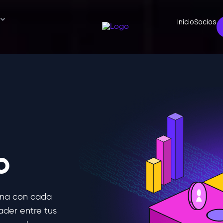
Inicio
Socios
o
ana con cada
ader entre tus