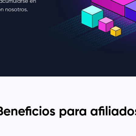
 acumularse en
n nosotros.
Beneficios para afiliado