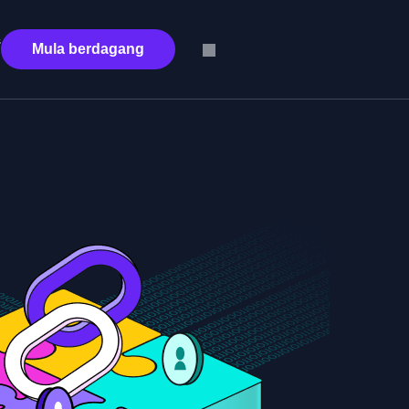
s
Mula berdagang