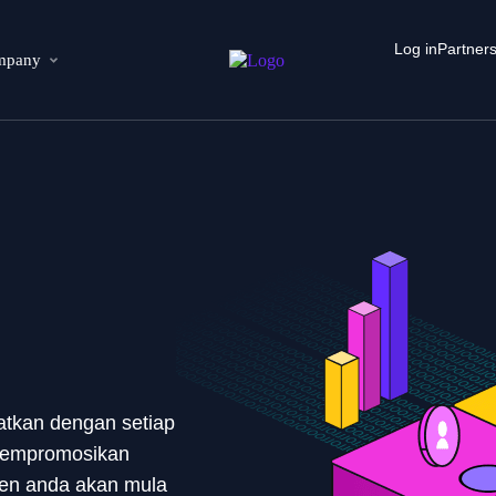
Log in
Partner
mpany
atkan dengan setiap
 mempromosikan
sen anda akan mula