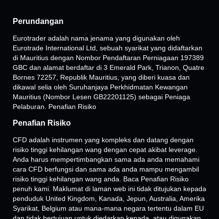
Perundangan
Eurotrader adalah nama jenama yang digunakan oleh
Eurotrade International Ltd, sebuah syarikat yang didaftarkan
di Mauritius dengan Nombor Pendaftaran Perniagaan 197389
GBC dan alamat berdaftar di 3 Emerald Park, Trianon, Quatre
Bornes 72257, Republik Mauritius, yang diberi kuasa dan
dikawal selia oleh Suruhanjaya Perkhidmatan Kewangan
Mauritius (Nombor Lesen GB22201125) sebagai Peniaga
Pelaburan. Penafian Risiko
Penafian Risiko
CFD adalah instrumen yang kompleks dan datang dengan
risiko tinggi kehilangan wang dengan cepat akibat leverage.
Anda harus mempertimbangkan sama ada anda memahami
cara CFD berfungsi dan sama ada anda mampu mengambil
risiko tinggi kehilangan wang anda. Baca Penafian Risiko
penuh kami. Maklumat di laman web ini tidak ditujukan kepada
penduduk United Kingdom, Kanada, Jepun, Australia, Amerika
Syarikat, Belgium atau mana-mana negara tertentu dalam EU
dan tidak bertujuan untuk diedarkan kepada, atau digunakan