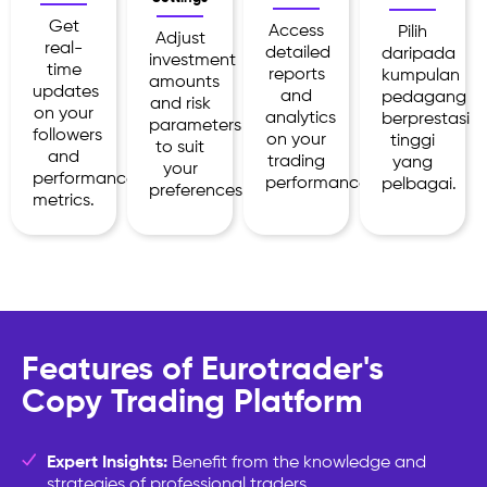
Get
Access
Pilih
Adjust
real-
detailed
daripada
investment
time
reports
kumpulan
amounts
updates
and
pedagang
and risk
on your
analytics
berprestasi
parameters
followers
on your
tinggi
to suit
and
trading
yang
your
performance
performance.
pelbagai.
preferences.
metrics.
Features of Eurotrader's
Copy Trading Platform
Expert Insights:
Benefit from the knowledge and
strategies of professional traders.