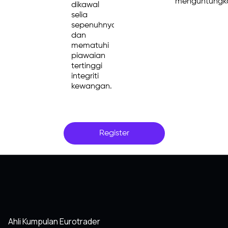
menguntungk
dikawal
selia
sepenuhnya
dan
mematuhi
piawaian
tertinggi
integriti
kewangan.
Register
Ahli Kumpulan Eurotrader