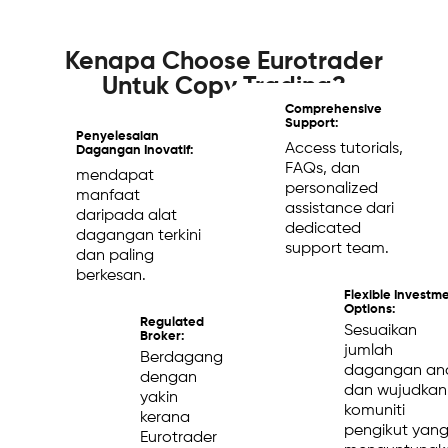
Kenapa Choose Eurotrader
Untuk Copy Trading?
Comprehensive
Support:
Penyelesaian
Access tutorials,
Dagangan Inovatif:
FAQs, dan
mendapat
personalized
manfaat
assistance dari
daripada alat
dedicated
dagangan terkini
support team.
dan paling
berkesan.
Flexible Investm
Options:
Regulated
Sesuaikan
Broker:
jumlah
Berdagang
dagangan an
dengan
dan wujudkan
yakin
komuniti
kerana
pengikut yan
Eurotrader