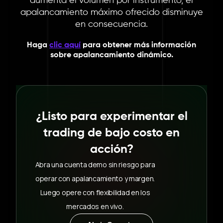
aumenta el volumen por instrumento, el
apalancamiento máximo ofrecido disminuye
en consecuencia.
Haga
clic
aquí
para
obtener más
información
sobre apalancamiento
dinámico
.
¿Listo para experimentar el
trading de bajo costo en
acción?
Abra una cuenta demo sin riesgo para
operar con apalancamiento y margen.
Luego opere con flexibilidad en los
mercados en vivo.