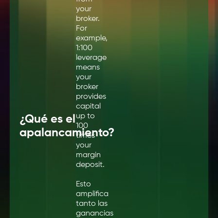
your
broker.
For
example,
1:100
leverage
means
your
broker
provides
capital
up to
¿Qué es el
100
apalancamiento?
times
your
margin
deposit.
Esto
amplifica
tanto las
ganancias