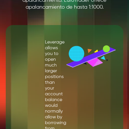
apalancamiento. EuroTrader ofrece
apalancamiento de hasta 1:1000.
Leverage
allows
you to
open
much
larger
positions
than
your
account
balance
would
normally
allow by
borrowing
from