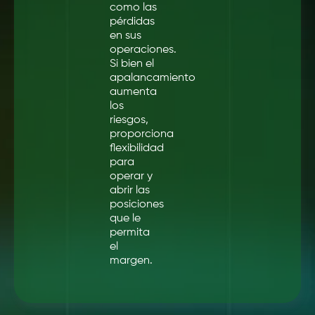
como las
pérdidas
en sus
operaciones.
Si bien el
apalancamiento
aumenta
los
riesgos,
proporciona
flexibilidad
para
operar y
abrir las
posiciones
que le
permita
el
margen.