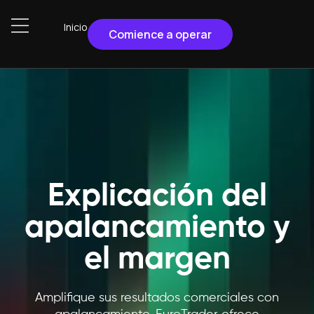
Inicio
Comience a operar
Explicación del
apalancamiento y
el margen
Amplifique sus resultados comerciales con