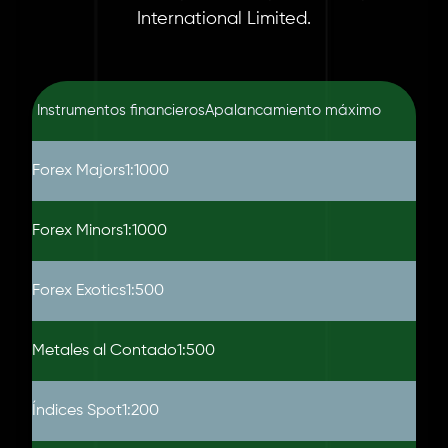
International Limited.
Instrumentos financieros
Apalancamiento máximo
Forex Majors
1:1000
Forex Minors
1:1000
Forex Exotics
1:500
Metales al Contado
1:500
Índices Spot
1:200