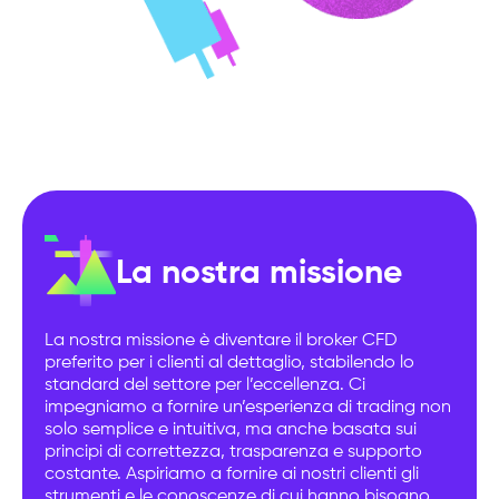
La nostra missione
La nostra missione è diventare il broker CFD
preferito per i clienti al dettaglio, stabilendo lo
standard del settore per l’eccellenza. Ci
impegniamo a fornire un’esperienza di trading non
solo semplice e intuitiva, ma anche basata sui
principi di correttezza, trasparenza e supporto
costante. Aspiriamo a fornire ai nostri clienti gli
strumenti e le conoscenze di cui hanno bisogno