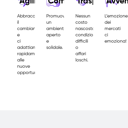
Agilità
Comunità
Trasparenza
Avven
Abbracciamo
Promuoviamo
Nessun
L’emozione
il
un
costo
dei
cambiamento
ambiente
nascosto,
mercati
e
aperto
condizioni
ci
ci
e
difficili
emoziona!
adattiamo
solidale.
o
rapidamente
affari
alle
loschi.
nuove
opportunità.