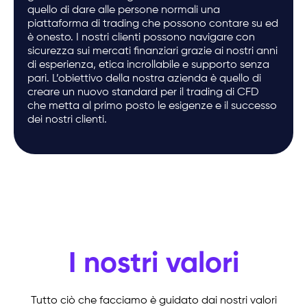
quello di dare alle persone normali una
piattaforma di trading che possono contare su ed
è onesto. I nostri clienti possono navigare con
sicurezza sui mercati finanziari grazie ai nostri anni
di esperienza, etica incrollabile e supporto senza
pari. L’obiettivo della nostra azienda è quello di
creare un nuovo standard per il trading di CFD
che metta al primo posto le esigenze e il successo
dei nostri clienti.
I nostri valori
Tutto ciò che facciamo è guidato dai nostri valori