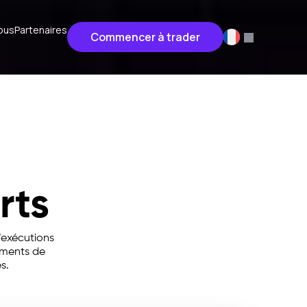
ous
Partenaires
Commencer à trader
rts
d’exécutions
uments de
s.