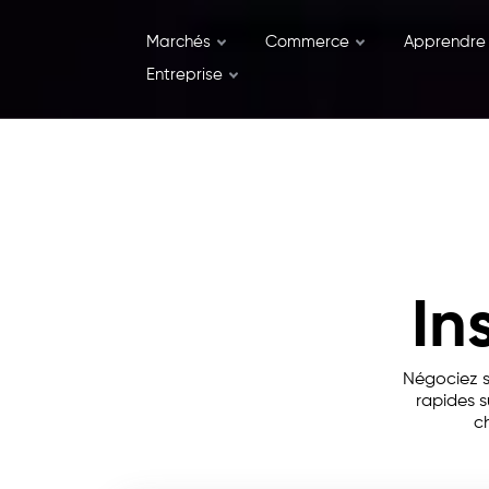
Marchés
Commerce
Apprendre
Entreprise
In
Négociez su
rapides 
c