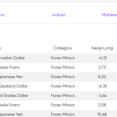
ons
Indices
Matière
n
Category
Swap Long
anadian Dollar
Forex Minors
-4.13
 Swiss Franc
Forex Minors
2.73
Japanese Yen
Forex Minors
8.02
 Zealand Dollar
Forex Minors
-6.78
ed States Dollar
Forex Minors
-3.64
Swiss Franc
Forex Minors
3.58
Japanese Yen
Forex Minors
10.68