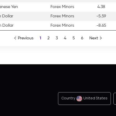
panese Yen
Forex Minors
4.38
n Dollar
Forex Minors
-5.59
 Dollar
Forex Minors
-8.65
Previous
1
2
3
4
5
6
Next
Country
United States