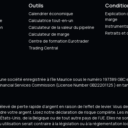
Outils
Conditio
Calendrier économique
Explication d
marge
ge
Calculatrice tout-en-un
Instruments
on
Calculateur de la valeur du pipeline
Retraits et
Calculateur de marge
Centre de formation Eurotrader
Trading Central
 une société enregistrée à l’île Maurice sous le numéro 197389 GBC 
Financial Services Commission (License Number GB22201125 ) en tant
levé de perte rapide d’argent en raison de l’effet de levier. Vou
dre votre argent. Lisez notre déclaration de risque complète. Les 
tats-Unis, de la Belgique ou de tout autre pays de l’UE. Elles ne so
utilisation serait contraire à la législation ou à la réglementation lo