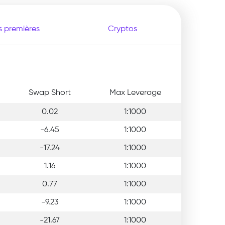
s premières
Cryptos
Swap Short
Max Leverage
0.02
1:1000
-6.45
1:1000
-17.24
1:1000
1.16
1:1000
0.77
1:1000
-9.23
1:1000
-21.67
1:1000