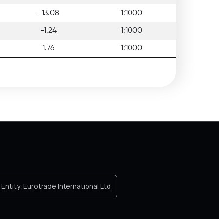
-13.08
1:1000
-1.24
1:1000
1.76
1:1000
Entity:
Eurotrade International Ltd