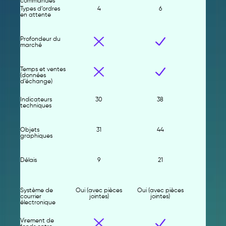
commandes
Types d’ordres
4
6
en attente
Profondeur du
marché
Temps et ventes
(données
d’échange)
Indicateurs
30
38
techniques
Objets
31
44
graphiques
Délais
9
21
Système de
Oui (avec pièces
Oui (avec pièces
courrier
jointes)
jointes)
électronique
Virement de