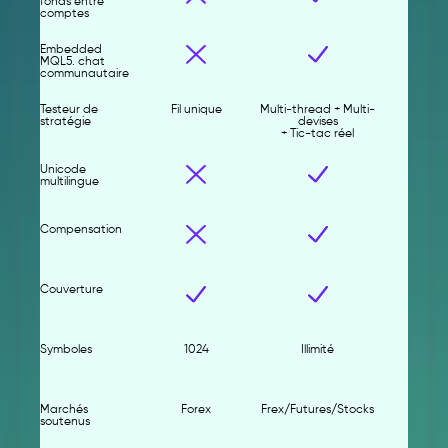
fonds entre
comptes
Embedded
MQL5. chat
communautaire
Testeur de
Fil unique
Multi-thread + Multi-
stratégie
devises
+ Tic-tac réel
Unicode
multilingue
Compensation
Couverture
Symboles
1024
Illimité
Marchés
Forex
Frex/Futures/Stocks
soutenus