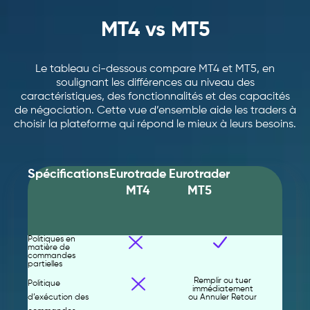
MT4 vs MT5
Le tableau ci-dessous compare MT4 et MT5, en
soulignant les différences au niveau des
caractéristiques, des fonctionnalités et des capacités
de négociation. Cette vue d’ensemble aide les traders à
choisir la plateforme qui répond le mieux à leurs besoins.
Spécifications
Eurotrade
Eurotrader
MT4
MT5
Politiques en
matière de
commandes
partielles
Remplir ou tuer
Politique
immédiatement
d’exécution des
ou Annuler Retour