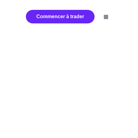
us
Partenaires
Commencer à trader
tion
hmes avancés qui
identifient les
fectuer des