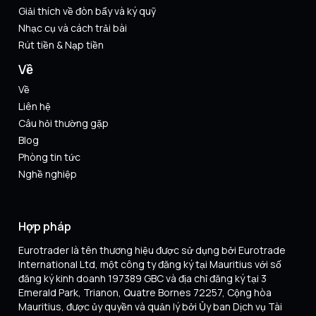
Giải thích về đòn bẩy và ký quỹ
Nhạc cụ và cách trải bài
Rút tiền & Nạp tiền
Về
Về
Liên hệ
Câu hỏi thường gặp
Blog
Phòng tin tức
Nghề nghiệp
Hợp pháp
Eurotrader là tên thương hiệu được sử dụng bởi Eurotrade
International Ltd, một công ty đăng ký tại Mauritius với số
đăng ký kinh doanh 197389 GBC và địa chỉ đăng ký tại 3
Emerald Park, Trianon, Quatre Bornes 72257, Cộng hòa
Mauritius, được ủy quyền và quản lý bởi Ủy ban Dịch vụ Tài