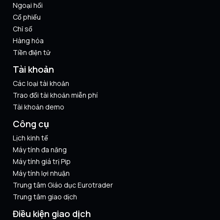
Ngoại hối
Cổ phiếu
Chỉ số
Hàng hóa
Tiền điện tử
Tài khoản
Các loại tài khoản
Trao đổi tài khoản miễn phí
Tài khoản demo
Công cụ
Lịch kinh tế
Máy tính đa năng
Máy tính giá trị Pip
Máy tính lợi nhuận
Trung tâm Giáo dục Eurotrader
Trung tâm giao dịch
Điều kiện giao dịch