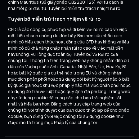
chính Mauritius (Số giấy phép GB22201125) với tư cách là
nhà môi giới đầu tư. Tuyên bố miễn trừ trách nhiệm rủi ro.
Tuyên bố miễn trừ trách nhiệm về rủi ro
CFD là các công cụ phức tạp và đi kèm với rủi ro cao về việc
mất tiền nhanh chóng do đòn bẩy. Bạn nên cân nhắc xem
mình có hiểu cách thức hoạt động của CFD hay không và liệu
mình có đủ khả năng chấp nhận rủi ro cao về việc mất tiền
hay không. Vui lòng đọc toàn bộ Tuyên bố về Rủi ro của
chúng tôi. Thông tin trên trang web này không nhắm đến cư
dân của Vương quốc Anh, Canada, Nhật Bản, Úc, Hoa Kỳ, Bỉ
hoặc bất kỳ quốc gia cụ thể nào trong EU và không nhằm
mục đích phân phối hoặc sử dụng bởi bất kỳ người nào ở bất
kỳ quốc gia hoặc khu vực pháp lý nào mà việc phân phối hoặc
sử dụng đó trái với luật hoặc quy định địa phương. Trang web
này sử dụng cookie để cung cấp cho bạn trải nghiệm tốt
nhất và hiểu bạn hơn. Bằng cách truy cập trang web của
chúng tôi với trình duyệt của bạn được thiết lập để cho phép
cookie, bạn đồng ý với việc chúng tôi sử dụng cookie như
được mô tả trong mục Pháp lý của chúng tôi.