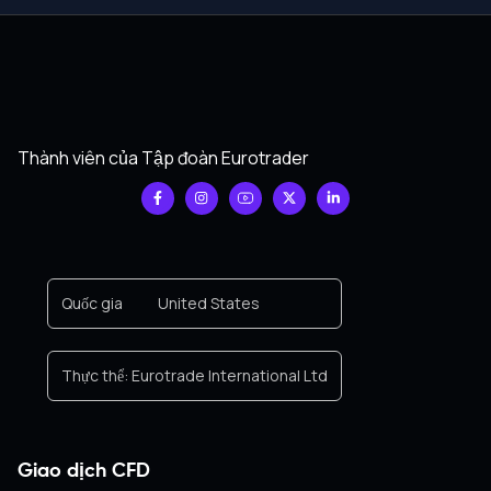
Thành viên của Tập đoàn Eurotrader
Quốc gia
United States
Thực thể:
Eurotrade International Ltd
Giao dịch CFD