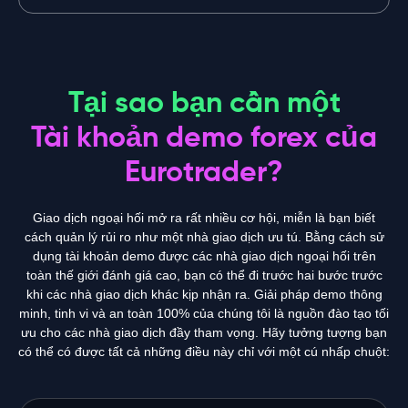
Tại sao bạn cần một
Tài khoản demo forex của
Eurotrader?
Giao dịch ngoại hối mở ra rất nhiều cơ hội, miễn là bạn biết
cách quản lý rủi ro như một nhà giao dịch ưu tú. Bằng cách sử
dụng tài khoản demo được các nhà giao dịch ngoại hối trên
toàn thế giới đánh giá cao, bạn có thể đi trước hai bước trước
khi các nhà giao dịch khác kịp nhận ra. Giải pháp demo thông
minh, tinh vi và an toàn 100% của chúng tôi là nguồn đào tạo tối
ưu cho các nhà giao dịch đầy tham vọng. Hãy tưởng tượng bạn
có thể có được tất cả những điều này chỉ với một cú nhấp chuột: