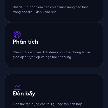
Bắt đầu thử nghiệm các chiến lược nâng cao hơn
trong các điều kiện khác nhau
Phân tích
Phân tích các giao dịch demo như thể chúng là các
giao dịch trực tiếp và học hỏi từ chúng
Đòn bẩy
Liên tục tận dụng các tài liệu học tập tích hợp