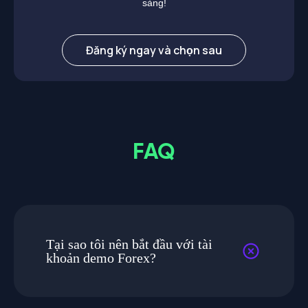
sàng!
Đăng ký ngay và chọn sau
FAQ
Tại sao tôi nên bắt đầu với tài
khoản demo Forex?