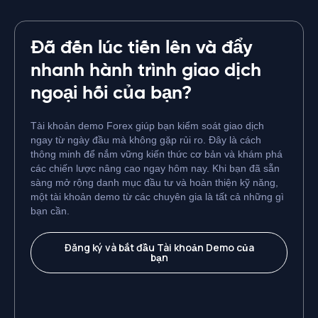
Đã đến lúc tiến lên và đẩy
nhanh hành trình giao dịch
ngoại hối của bạn?
Tài khoản demo Forex giúp bạn kiểm soát giao dịch
ngay từ ngày đầu mà không gặp rủi ro. Đây là cách
thông minh để nắm vững kiến thức cơ bản và khám phá
các chiến lược nâng cao ngay hôm nay. Khi bạn đã sẵn
sàng mở rộng danh mục đầu tư và hoàn thiện kỹ năng,
một tài khoản demo từ các chuyên gia là tất cả những gì
bạn cần.
Đăng ký và bắt đầu Tài khoản Demo của
bạn