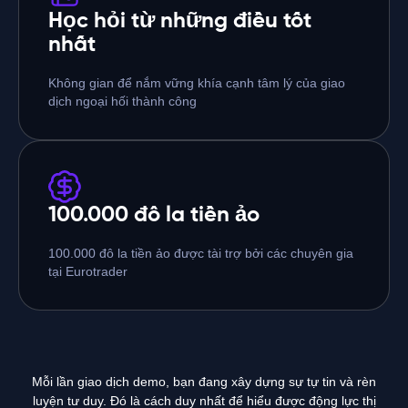
Học hỏi từ những điều tốt
nhất
Không gian để nắm vững khía cạnh tâm lý của giao
dịch ngoại hối thành công
100.000 đô la tiền ảo
100.000 đô la tiền ảo được tài trợ bởi các chuyên gia
tại Eurotrader
Mỗi lần giao dịch demo, bạn đang xây dựng sự tự tin và rèn
luyện tư duy. Đó là cách duy nhất để hiểu được động lực thị