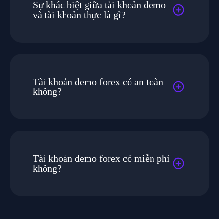
Sự khác biệt giữa tài khoản demo
và tài khoản thực là gì?
Tài khoản demo forex có an toàn
không?
Tài khoản demo forex có miễn phí
không?