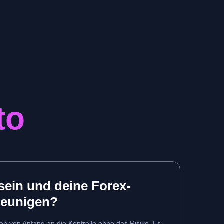
to
 sein und deine Forex-
leunigen?
n von Anfang an die Kontrolle ohne das Risiko. Es