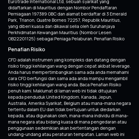
Eurotrade International Ltd, sebuah syarikat yang
didaftarkan di Mauritius dengan Nombor Pendaftaran
Perniagaan 197389 GBC dan alamat berdaftar di 3 Emerald
Park, Trianon, Quatre Bornes 72257, Republik Mauritius,
yang diberi kuasa dan dikawal selia oleh Suruhanjaya
Perkhidmatan Kewangan Mauritius (Nombor Lesen
GB22201125) sebagai Peniaga Pelaburan. Penafian Risiko
Penafian Risiko
CFD adalah instrumen yang kompleks dan datang dengan
risiko tinggi kehilangan wang dengan cepat akibat leverage.
Anda harus mempertimbangkan sama ada anda memahami
cara CFD berfungsi dan sama ada anda mampu mengambil
risiko tinggi kehilangan wang anda. Baca Penafian Risiko
penuh kami. Maklumat di laman web ini tidak ditujukan
kepada penduduk United Kingdom, Kanada, Jepun,
Australia, Amerika Syarikat, Belgium atau mana-mana negara
tertentu dalam EU dan tidak bertujuan untuk diedarkan
kepada, atau digunakan oleh, mana-mana individu di mana-
mana negara atau bidang kuasa di mana pengedaran atau
penggunaan sedemikian akan bertentangan dengan
undang-undang atau peraturan tempatan. Laman web ini